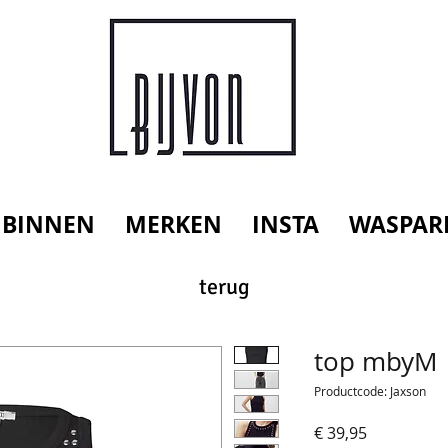
 BINNEN
MERKEN
INSTA
WASPAR
terug
top mbyM
Productcode: Jaxson
Prijs
€ 39,95