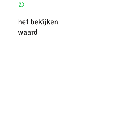
het bekijken
waard
top
truitje
mbyM
mbyM