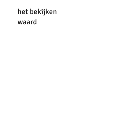
het bekijken
waard
blouse
blouse
Maicazz
Maicazz
BIJVON - PAPEGAAISTRAAT 7 - 4461 AD GOES - 0113-
850970 -
INFO@BIJVONMODE.NL