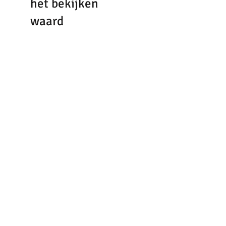
het bekijken
waard
blouse
blouse
Maicazz
Maicazz
BIJVON - PAPEGAAISTRAAT 7 - 4461 AD GOES - 0113-
850970 -
INFO@BIJVONMODE.NL