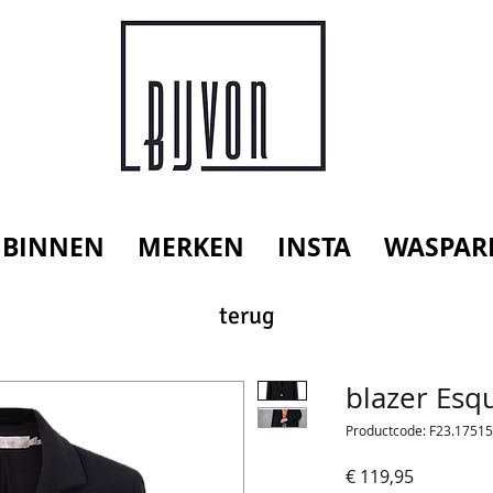
 BINNEN
MERKEN
INSTA
WASPAR
terug
blazer Esq
Productcode: F23.17515
Prijs
€ 119,95