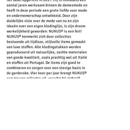
het label opgericht in 2017. Hij is inmiddels een
aantal jaren werkzaam binnen de damesmode en
heeft in deze periode een grote liefde voor mode
en ondernemerschap ontwikkeld. Door zijn
duidelijke visie over de mode van nu en zijn
ideeën over een eigen kledinglijn, is zijn droom
werkelijkheid geworden: NUKUS® is een feit!
NUKUS® kenmerkt zich door collecties
bestaande uit tijdloze, stijlvolle items gemaakt
van luxe stoffen. Alle kledingstukken worden
geproduceerd uit natuurlijke, zachte materialen
van goede kwaliteit, zoals prachtig wol uit Italië
en stoffen uit Portugal. De items zijn goed te
combineren en zorgen voor een stevige basis in
de garderobe. Vier keer per jaar brengt NUKUS®
een nieuwe collectie uit, waarbij hij zichzelf
steeds weer probeert te overtreffen. Want, zoals
Nick zelf zegt: “Je bent zo goed als je laatste
collectie.”
NUKUS® by Nick Vervoort loves to make you
shine!